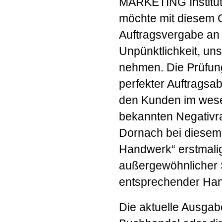
MARKETING Instit
möchte mit diesem 
Auftragsvergabe an 
Unpünktlichkeit, u
nehmen. Die Prüfung
perfekter Auftragsa
den Kunden im wesen
bekannten Negativra
Dornach bei diesem 
Handwerk“ erstmalig
außergewöhnlicher S
entsprechender Ha
Die aktuelle Ausgabe